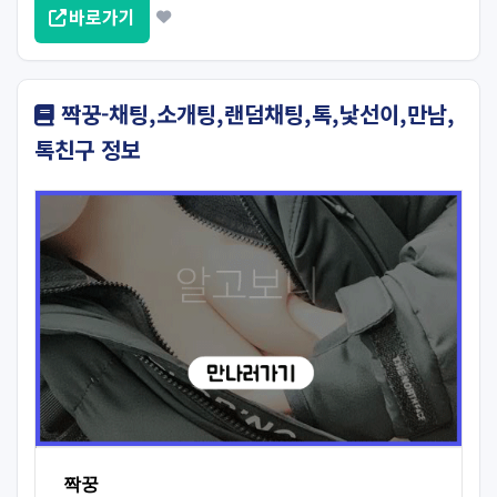
바로가기
짝꿍-채팅,소개팅,랜덤채팅,톡,낯선이,만남,
톡친구 정보
짝꿍