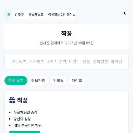
홈
감주넷
홍보캐스트
이유있는 1위 흥신소
짝꿍
실시간 업데이트: 2026년 08월 09일
모든링크, 주소찾기, 사이트순위, 토렌트, 웹툰, 검색엔진, 먹튀검
증, 스포츠, 드라마, 커뮤니티 링크사이트! 여기여
전체 보기
허브타임
인포탑
라이프
짝꿍
무료채팅권 증정
당산의 상상
매일 본능적인 채팅