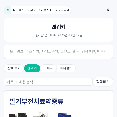
홈
다모아소
이유있는 1위 흥신소
머니프라임
맨위키
실시간 업데이트: 2026년 08월 07일
모든링크, 주소찾기, 사이트순위, 토렌트, 웹툰, 검색엔진, 먹튀검
증, 스포츠, 드라마, 커뮤니티 링크사이트! 여기여
전체 보기
맨위키
라이프
머니클릭
검색하기
발기부전치료약종류